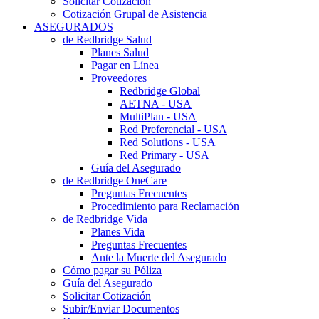
Solicitar Cotización
Cotización Grupal de Asistencia
ASEGURADOS
de Redbridge Salud
Planes Salud
Pagar en Línea
Proveedores
Redbridge Global
AETNA - USA
MultiPlan - USA
Red Preferencial - USA
Red Solutions - USA
Red Primary - USA
Guía del Asegurado
de Redbridge OneCare
Preguntas Frecuentes
Procedimiento para Reclamación
de Redbridge Vida
Planes Vida
Preguntas Frecuentes
Ante la Muerte del Asegurado
Cómo pagar su Póliza
Guía del Asegurado
Solicitar Cotización
Subir/Enviar Documentos