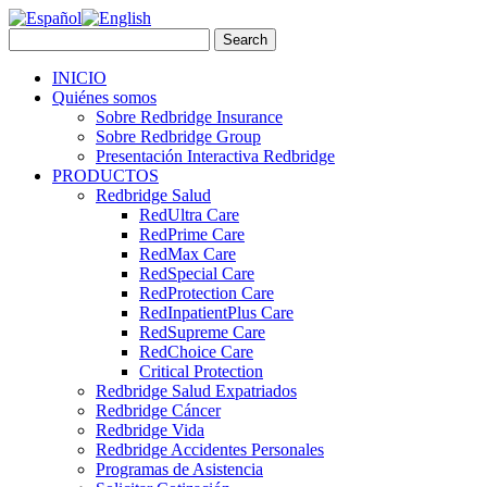
INICIO
Quiénes somos
Sobre Redbridge Insurance
Sobre Redbridge Group
Presentación Interactiva Redbridge
PRODUCTOS
Redbridge Salud
RedUltra Care
RedPrime Care
RedMax Care
RedSpecial Care
RedProtection Care
RedInpatientPlus Care
RedSupreme Care
RedChoice Care
Critical Protection
Redbridge Salud Expatriados
Redbridge Cáncer
Redbridge Vida
Redbridge Accidentes Personales
Programas de Asistencia