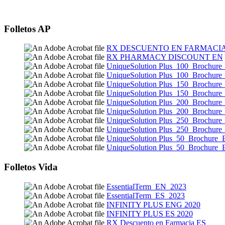
Folletos AP
RX DESCUENTO EN FARMACIA
RX PHARMACY DISCOUNT EN
UniqueSolution Plus_100_Brochur
UniqueSolution Plus_100_Brochur
UniqueSolution Plus_150_Brochur
UniqueSolution Plus_150_Brochur
UniqueSolution Plus_200_Brochur
UniqueSolution Plus_200_Brochur
UniqueSolution Plus_250_Brochur
UniqueSolution Plus_250_Brochur
UniqueSolution Plus_50_Brochure
UniqueSolution Plus_50_Brochure
Folletos Vida
EssentialTerm_EN_2023
EssentialTerm_ES_2023
INFINITY PLUS ENG 2020
INFINITY PLUS ES 2020
RX Descuento en Farmacia ES