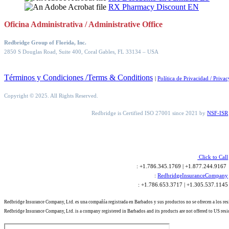
RX Pharmacy Discount EN
Oficina Administrativa / Administrative Office
Redbridge Group of Florida, Inc.
2850 S Douglas Road, Suite 400, Coral Gables, FL 33134
– USA
Términos y Condiciones /Terms & Conditions
|
Política de Privacidad / Privac
Copyright © 2025. All Rights Reserved.
Redbridge is Certified ISO 27001 since 2021 by
NSF-ISR
Click to Call
: +1.786.345.1769 | +1.877.244.9167
:
RedbridgeInsuranceCompany
: +1.786.653.3717 | +1.305.537.1145
Redbridge Insurance Company, Ltd. es una compañía registrada en Barbados y sus productos no se ofrecen a los re
Redbridge Insurance Company, Ltd. is a company registered in Barbados and its products are not offered to US resi