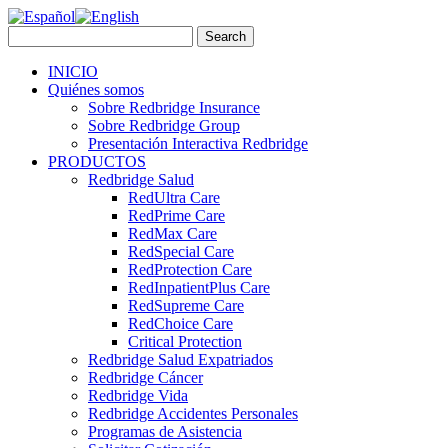
INICIO
Quiénes somos
Sobre Redbridge Insurance
Sobre Redbridge Group
Presentación Interactiva Redbridge
PRODUCTOS
Redbridge Salud
RedUltra Care
RedPrime Care
RedMax Care
RedSpecial Care
RedProtection Care
RedInpatientPlus Care
RedSupreme Care
RedChoice Care
Critical Protection
Redbridge Salud Expatriados
Redbridge Cáncer
Redbridge Vida
Redbridge Accidentes Personales
Programas de Asistencia