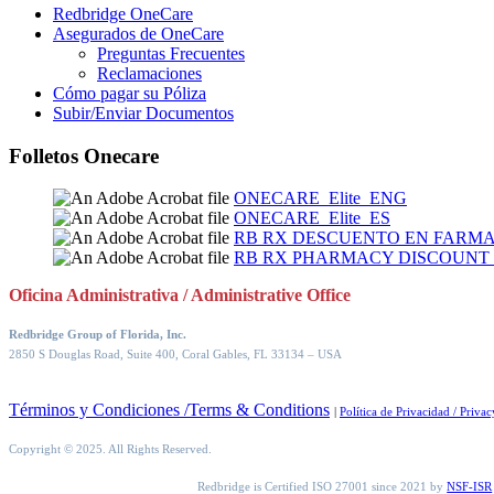
Redbridge OneCare
Asegurados de OneCare
Preguntas Frecuentes
Reclamaciones
Cómo pagar su Póliza
Subir/Enviar Documentos
Folletos Onecare
ONECARE_Elite_ENG
ONECARE_Elite_ES
RB RX DESCUENTO EN FARMA
RB RX PHARMACY DISCOUNT
Oficina Administrativa / Administrative Office
Redbridge Group of Florida, Inc.
2850 S Douglas Road, Suite 400, Coral Gables, FL 33134
– USA
Términos y Condiciones /Terms & Conditions
|
Política de Privacidad / Privac
Copyright © 2025. All Rights Reserved.
Redbridge is Certified ISO 27001 since 2021 by
NSF-ISR