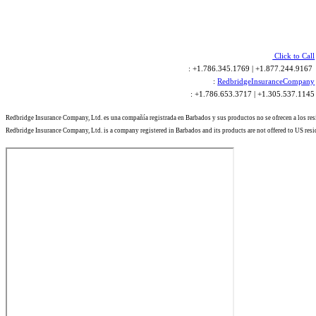
Click to Call
: +1.786.345.1769 | +1.877.244.9167
:
RedbridgeInsuranceCompany
: +1.786.653.3717 | +1.305.537.1145
Redbridge Insurance Company, Ltd. es una compañía registrada en Barbados y sus productos no se ofrecen a los re
Redbridge Insurance Company, Ltd. is a company registered in Barbados and its products are not offered to US resi