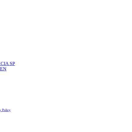
CIA SP
 EN
y Policy