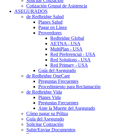
Solicitar Cotización
Cotización Grupal de Asistencia
ASEGURADOS
de Redbridge Salud
Planes Salud
Pagar en Línea
Proveedores
Redbridge Global
AETNA - USA
MultiPlan - USA
Red Preferencial - USA
Red Solutions - USA
Red Primary - USA
Guía del Asegurado
de Redbridge OneCare
Preguntas Frecuentes
Procedimiento para Reclamación
de Redbridge Vida
Planes Vida
Preguntas Frecuentes
Ante la Muerte del Asegurado
Cómo pagar su Póliza
Guía del Asegurado
Solicitar Cotización
Subir/Enviar Documentos