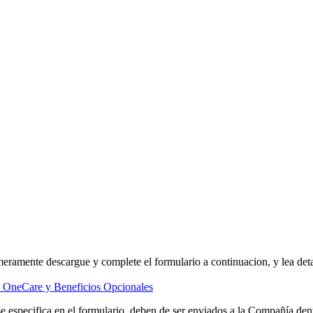
ramente descargue y complete el formulario a continuacion, y lea deta
 OneCare y Beneficios Opcionales
e especifica en el formulario, deben de ser enviados a la Compañía dent