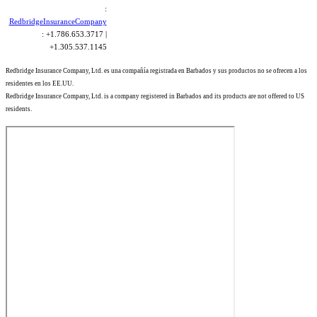
:
RedbridgeInsuranceCompany
: +1.786.653.3717 |
+1.305.537.1145
Redbridge Insurance Company, Ltd. es una compañía registrada en Barbados y sus productos no se ofrecen a los
residentes en los EE.UU.
Redbridge Insurance Company, Ltd. is a company registered in Barbados and its products are not offered to US
residents.