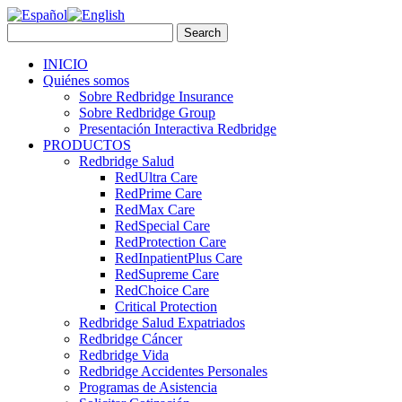
INICIO
Quiénes somos
Sobre Redbridge Insurance
Sobre Redbridge Group
Presentación Interactiva Redbridge
PRODUCTOS
Redbridge Salud
RedUltra Care
RedPrime Care
RedMax Care
RedSpecial Care
RedProtection Care
RedInpatientPlus Care
RedSupreme Care
RedChoice Care
Critical Protection
Redbridge Salud Expatriados
Redbridge Cáncer
Redbridge Vida
Redbridge Accidentes Personales
Programas de Asistencia