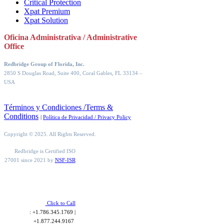
Critical Protection
Xpat Premium
Xpat Solution
Oficina Administrativa / Administrative
Office
Redbridge Group of Florida, Inc.
2850 S Douglas Road, Suite 400, Coral Gables, FL 33134
–
USA
Términos y Condiciones /Terms &
Conditions
|
Política de Privacidad / Privacy Policy
Copyright © 2025. All Rights Reserved.
Redbridge is Certified ISO
27001 since 2021 by
NSF-ISR
Click to Call
: +1.786.345.1769 |
+1.877.244.9167