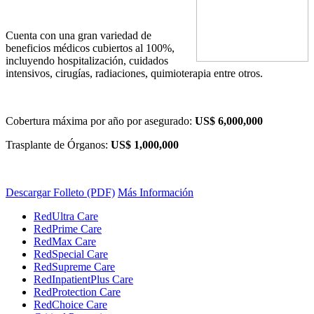
Cuenta con una gran variedad de
beneficios médicos cubiertos al 100%,
incluyendo hospitalización, cuidados
intensivos, cirugías, radiaciones, quimioterapia entre otros.
Cobertura máxima por año por asegurado:
US$ 6,000,000
Trasplante de Órganos:
US$ 1,000,000
Descargar Folleto (PDF)
Más Información
RedUltra Care
RedPrime Care
RedMax Care
RedSpecial Care
RedSupreme Care
RedInpatientPlus Care
RedProtection Care
RedChoice Care