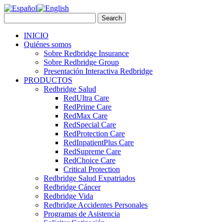
INICIO
Quiénes somos
Sobre Redbridge Insurance
Sobre Redbridge Group
Presentación Interactiva Redbridge
PRODUCTOS
Redbridge Salud
RedUltra Care
RedPrime Care
RedMax Care
RedSpecial Care
RedProtection Care
RedInpatientPlus Care
RedSupreme Care
RedChoice Care
Critical Protection
Redbridge Salud Expatriados
Redbridge Cáncer
Redbridge Vida
Redbridge Accidentes Personales
Programas de Asistencia