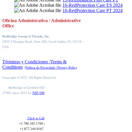
16-RedProtection Care ES 2024
16-RedProtection Care PT 2024
Oficina Administrativa / Administrative
Office
Redbridge Group of Florida, Inc.
2850 S Douglas Road, Suite 400, Coral Gables, FL 33134
–
USA
Términos y Condiciones /Terms &
Conditions
|
Política de Privacidad / Privacy Policy
Copyright © 2025. All Rights Reserved.
Redbridge is Certified ISO
27001 since 2021 by
NSF-ISR
Click to Call
: +1.786.345.1769 |
+1.877.244.9167