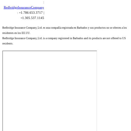
:
RedbridgeInsuranceCompany
: +1.786.653.3717 |
+1.305.537.1145
Redbridge Insurance Company, Ltd. es una compañía registrada en Barbados y sus productos no se ofrecen a los
residentes en los EE.UU.
Redbridge Insurance Company, Ltd. is a company registered in Barbados and its products are not offered to US
residents.