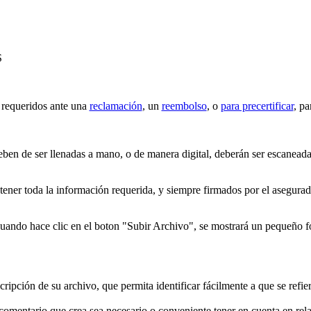
S
 requeridos ante una
reclamación
, un
reembolso
, o
para precertificar
, pa
ben de ser llenadas a mano, o de manera digital, deberán ser escaneada
ener toda la información requerida, y siempre firmados por el asegurad
cuando hace clic en el boton "Subir Archivo", se mostrará un pequeño
ripción de su archivo, que permita identificar fácilmente a que se refier
mentario que crea sea necesario o conveniente tener en cuenta en relac