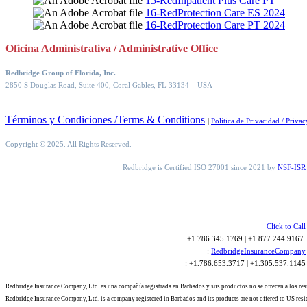
15-RedInpatient Plus Care PT
16-RedProtection Care ES 2024
16-RedProtection Care PT 2024
Oficina Administrativa / Administrative Office
Redbridge Group of Florida, Inc.
2850 S Douglas Road, Suite 400, Coral Gables, FL 33134
– USA
Términos y Condiciones /Terms & Conditions
|
Política de Privacidad / Privac
Copyright © 2025. All Rights Reserved.
Redbridge is Certified ISO 27001 since 2021 by
NSF-ISR
Click to Call
: +1.786.345.1769 | +1.877.244.9167
:
RedbridgeInsuranceCompany
: +1.786.653.3717 | +1.305.537.1145
Redbridge Insurance Company, Ltd. es una compañía registrada en Barbados y sus productos no se ofrecen a los re
Redbridge Insurance Company, Ltd. is a company registered in Barbados and its products are not offered to US resi