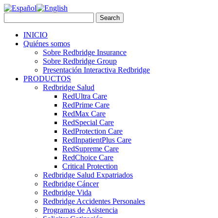
INICIO
Quiénes somos
Sobre Redbridge Insurance
Sobre Redbridge Group
Presentación Interactiva Redbridge
PRODUCTOS
Redbridge Salud
RedUltra Care
RedPrime Care
RedMax Care
RedSpecial Care
RedProtection Care
RedInpatientPlus Care
RedSupreme Care
RedChoice Care
Critical Protection
Redbridge Salud Expatriados
Redbridge Cáncer
Redbridge Vida
Redbridge Accidentes Personales
Programas de Asistencia