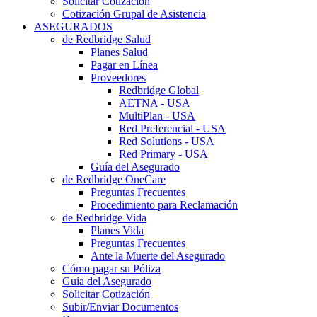
Solicitar Cotización
Cotización Grupal de Asistencia
ASEGURADOS
de Redbridge Salud
Planes Salud
Pagar en Línea
Proveedores
Redbridge Global
AETNA - USA
MultiPlan - USA
Red Preferencial - USA
Red Solutions - USA
Red Primary - USA
Guía del Asegurado
de Redbridge OneCare
Preguntas Frecuentes
Procedimiento para Reclamación
de Redbridge Vida
Planes Vida
Preguntas Frecuentes
Ante la Muerte del Asegurado
Cómo pagar su Póliza
Guía del Asegurado
Solicitar Cotización
Subir/Enviar Documentos