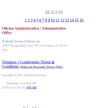
<<
<
>
>>
1
2
3
4
5
6
7
8
9
10
11
12
13
14
15
16
Oficina Administrativa / Administrative
Office
Redbridge Group of Florida, Inc.
2850 S Douglas Road, Suite 400, Coral Gables, FL 33134
–
USA
Términos y Condiciones /Terms &
Conditions
|
Política de Privacidad / Privacy Policy
Copyright © 2025. All Rights Reserved.
Redbridge is Certified ISO
27001 since 2021 by
NSF-ISR