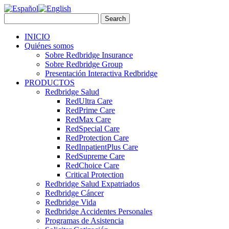
INICIO
Quiénes somos
Sobre Redbridge Insurance
Sobre Redbridge Group
Presentación Interactiva Redbridge
PRODUCTOS
Redbridge Salud
RedUltra Care
RedPrime Care
RedMax Care
RedSpecial Care
RedProtection Care
RedInpatientPlus Care
RedSupreme Care
RedChoice Care
Critical Protection
Redbridge Salud Expatriados
Redbridge Cáncer
Redbridge Vida
Redbridge Accidentes Personales
Programas de Asistencia