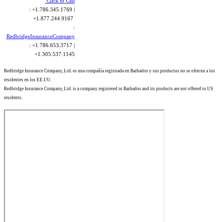
Click to Call
: +1.786.345.1769 |
+1.877.244.9167
:
RedbridgeInsuranceCompany
: +1.786.653.3717 |
+1.305.537.1145
Redbridge Insurance Company, Ltd. es una compañía registrada en Barbados y sus productos no se ofrecen a los
residentes en los EE.UU.
Redbridge Insurance Company, Ltd. is a company registered in Barbados and its products are not offered to US
residents.