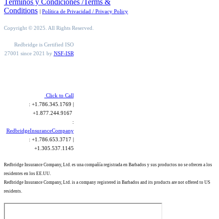
Términos y Condiciones /Terms &
Conditions
|
Política de Privacidad / Privacy Policy
Copyright © 2025. All Rights Reserved.
Redbridge is Certified ISO
27001 since 2021 by
NSF-ISR
Click to Call
: +1.786.345.1769 |
+1.877.244.9167
:
RedbridgeInsuranceCompany
: +1.786.653.3717 |
+1.305.537.1145
Redbridge Insurance Company, Ltd. es una compañía registrada en Barbados y sus productos no se ofrecen a los
residentes en los EE.UU.
Redbridge Insurance Company, Ltd. is a company registered in Barbados and its products are not offered to US
residents.