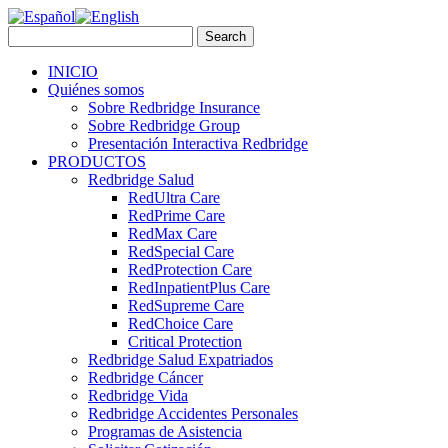
INICIO
Quiénes somos
Sobre Redbridge Insurance
Sobre Redbridge Group
Presentación Interactiva Redbridge
PRODUCTOS
Redbridge Salud
RedUltra Care
RedPrime Care
RedMax Care
RedSpecial Care
RedProtection Care
RedInpatientPlus Care
RedSupreme Care
RedChoice Care
Critical Protection
Redbridge Salud Expatriados
Redbridge Cáncer
Redbridge Vida
Redbridge Accidentes Personales
Programas de Asistencia