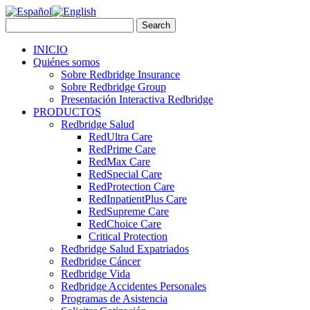
INICIO
Quiénes somos
Sobre Redbridge Insurance
Sobre Redbridge Group
Presentación Interactiva Redbridge
PRODUCTOS
Redbridge Salud
RedUltra Care
RedPrime Care
RedMax Care
RedSpecial Care
RedProtection Care
RedInpatientPlus Care
RedSupreme Care
RedChoice Care
Critical Protection
Redbridge Salud Expatriados
Redbridge Cáncer
Redbridge Vida
Redbridge Accidentes Personales
Programas de Asistencia