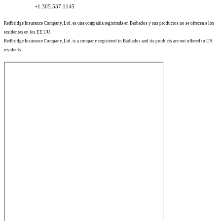
+1.305.537.1145
Redbridge Insurance Company, Ltd. es una compañía registrada en Barbados y sus productos no se ofrecen a los
residentes en los EE.UU.
Redbridge Insurance Company, Ltd. is a company registered in Barbados and its products are not offered to US
residents.