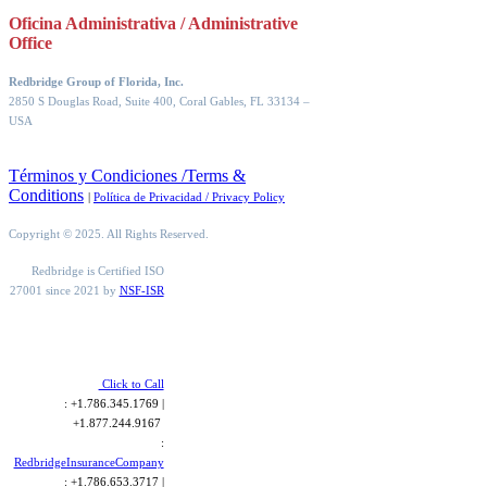
Oficina Administrativa / Administrative
Office
Redbridge Group of Florida, Inc.
2850 S Douglas Road, Suite 400, Coral Gables, FL 33134
–
USA
Términos y Condiciones /Terms &
Conditions
|
Política de Privacidad / Privacy Policy
Copyright © 2025. All Rights Reserved.
Redbridge is Certified ISO
27001 since 2021 by
NSF-ISR
Click to Call
: +1.786.345.1769 |
+1.877.244.9167
:
RedbridgeInsuranceCompany
: +1.786.653.3717 |