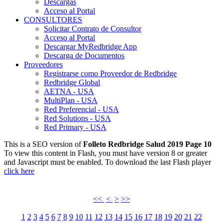
Descargas
Acceso al Portal
CONSULTORES
Solicitar Contrato de Consultor
Acceso al Portal
Descargar MyRedbridge App
Descarga de Documentos
Proveedores
Registrarse como Proveedor de Redbridge
Redbridge Global
AETNA - USA
MultiPlan - USA
Red Preferencial - USA
Red Solutions - USA
Red Primary - USA
This is a SEO version of
Folleto Redbridge Salud 2019 Page 10
To view this content in Flash, you must have version 8 or greater
and Javascript must be enabled. To download the last Flash player
click here
<<
<
>
>>
1
2
3
4
5
6
7
8
9
10
11
12
13
14
15
16
17
18
19
20
21
22