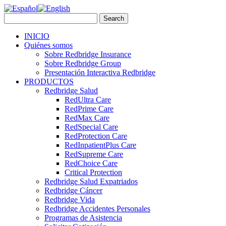
INICIO
Quiénes somos
Sobre Redbridge Insurance
Sobre Redbridge Group
Presentación Interactiva Redbridge
PRODUCTOS
Redbridge Salud
RedUltra Care
RedPrime Care
RedMax Care
RedSpecial Care
RedProtection Care
RedInpatientPlus Care
RedSupreme Care
RedChoice Care
Critical Protection
Redbridge Salud Expatriados
Redbridge Cáncer
Redbridge Vida
Redbridge Accidentes Personales
Programas de Asistencia