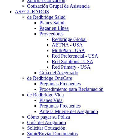
Solicitar Cotización
Cotización Grupal de Asistencia
ASEGURADOS
de Redbridge Salud
Planes Salud
Pagar en Línea
Proveedores
Redbridge Global
AETNA - USA
MultiPlan - USA
Red Preferencial - USA
Red Solutions - USA
Red Primary - USA
Guía del Asegurado
de Redbridge OneCare
Preguntas Frecuentes
Procedimiento para Reclamación
de Redbridge Vida
Planes Vida
Preguntas Frecuentes
Ante la Muerte del Asegurado
Cómo pagar su Póliza
Guía del Asegurado
Solicitar Cotización
Subir/Enviar Documentos