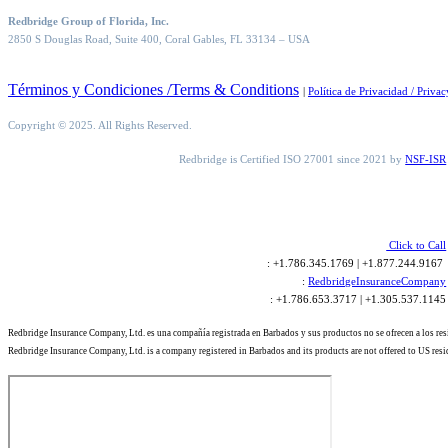
Redbridge Group of Florida, Inc.
2850 S Douglas Road, Suite 400, Coral Gables, FL 33134
– USA
Términos y Condiciones /Terms & Conditions
|
Política de Privacidad / Privac
Copyright © 2025. All Rights Reserved.
Redbridge is Certified ISO 27001 since 2021 by
NSF-ISR
Click to Call
: +1.786.345.1769 | +1.877.244.9167
:
RedbridgeInsuranceCompany
: +1.786.653.3717 | +1.305.537.1145
Redbridge Insurance Company, Ltd. es una compañía registrada en Barbados y sus productos no se ofrecen a los re
Redbridge Insurance Company, Ltd. is a company registered in Barbados and its products are not offered to US resi