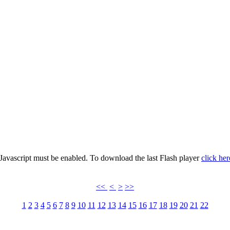
 Javascript must be enabled. To download the last Flash player
click her
<<
<
>
>>
1
2
3
4
5
6
7
8
9
10
11
12
13
14
15
16
17
18
19
20
21
22