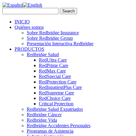
INICIO
Quiénes somos
Sobre Redbridge Insurance
Sobre Redbridge Group
Presentación Interactiva Redbridge
PRODUCTOS
Redbridge Salud
RedUltra Care
RedPrime Care
RedMax Care
RedSpecial Care
RedProtection Care
RedInpatientPlus Care
RedSupreme Care
RedChoice Care
Critical Protection
Redbridge Salud Expatriados
Redbridge Cáncer
Redbridge Vida
Redbridge Accidentes Personales
Programas de Asistencia