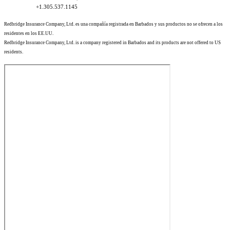
+1.305.537.1145
Redbridge Insurance Company, Ltd. es una compañía registrada en Barbados y sus productos no se ofrecen a los
residentes en los EE.UU.
Redbridge Insurance Company, Ltd. is a company registered in Barbados and its products are not offered to US
residents.