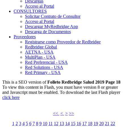
Descargas
Acceso al Portal
CONSULTORES
Solicitar Contrato de Consultor
Acceso al Portal
Descargar MyRedbridge App
Descarga de Documentos
Proveedores
Registrarse como Proveedor de Redbridge
Redbridge Global
AETNA - USA
MultiPlan - USA
Red Preferencial - USA
Red Solutions - USA
Red Primary - USA
This is a SEO version of
Folleto Redbridge Salud 2019 Page 18
To view this content in Flash, you must have version 8 or greater
and Javascript must be enabled. To download the last Flash player
click here
<<
<
>
>>
1
2
3
4
5
6
7
8
9
10
11
12
13
14
15
16
17
18
19
20
21
22