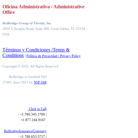
Oficina Administrativa / Administrative
Office
Redbridge Group of Florida, Inc.
2850 S Douglas Road, Suite 400, Coral Gables, FL 33134
–
USA
Términos y Condiciones /Terms &
Conditions
|
Política de Privacidad / Privacy Policy
Copyright © 2025. All Rights Reserved.
Redbridge is Certified ISO
27001 since 2021 by
NSF-ISR
Click to Call
: +1.786.345.1769 |
+1.877.244.9167
:
RedbridgeInsuranceCompany
: +1.786.653.3717 |