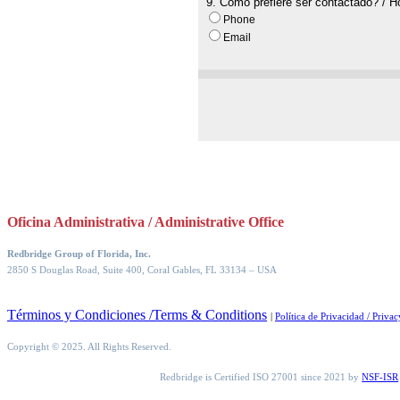
Oficina Administrativa / Administrative Office
Redbridge Group of Florida, Inc.
2850 S Douglas Road, Suite 400, Coral Gables, FL 33134
– USA
Términos y Condiciones /Terms & Conditions
|
Política de Privacidad / Privac
Copyright © 2025. All Rights Reserved.
Redbridge is Certified ISO 27001 since 2021 by
NSF-ISR