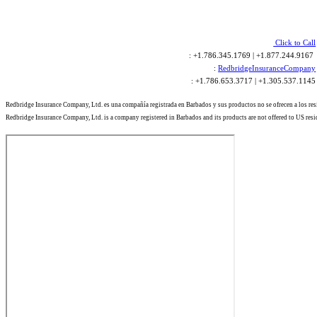
Click to Call
: +1.786.345.1769 | +1.877.244.9167
:
RedbridgeInsuranceCompany
: +1.786.653.3717 | +1.305.537.1145
Redbridge Insurance Company, Ltd. es una compañía registrada en Barbados y sus productos no se ofrecen a los re
Redbridge Insurance Company, Ltd. is a company registered in Barbados and its products are not offered to US resi