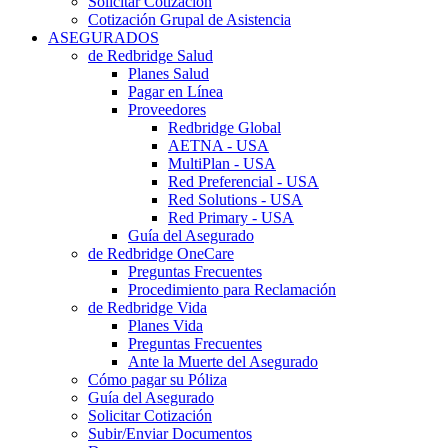
Solicitar Cotización
Cotización Grupal de Asistencia
ASEGURADOS
de Redbridge Salud
Planes Salud
Pagar en Línea
Proveedores
Redbridge Global
AETNA - USA
MultiPlan - USA
Red Preferencial - USA
Red Solutions - USA
Red Primary - USA
Guía del Asegurado
de Redbridge OneCare
Preguntas Frecuentes
Procedimiento para Reclamación
de Redbridge Vida
Planes Vida
Preguntas Frecuentes
Ante la Muerte del Asegurado
Cómo pagar su Póliza
Guía del Asegurado
Solicitar Cotización
Subir/Enviar Documentos