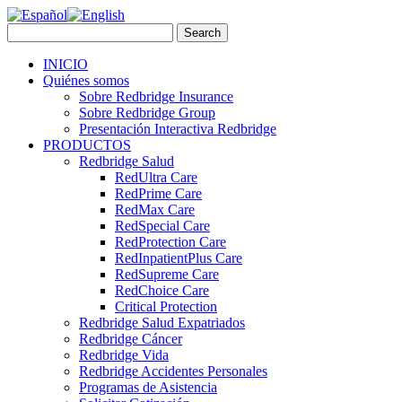
INICIO
Quiénes somos
Sobre Redbridge Insurance
Sobre Redbridge Group
Presentación Interactiva Redbridge
PRODUCTOS
Redbridge Salud
RedUltra Care
RedPrime Care
RedMax Care
RedSpecial Care
RedProtection Care
RedInpatientPlus Care
RedSupreme Care
RedChoice Care
Critical Protection
Redbridge Salud Expatriados
Redbridge Cáncer
Redbridge Vida
Redbridge Accidentes Personales
Programas de Asistencia